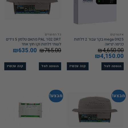
אינטרקום
כל המוצרים
mega 0925 בקר עבור 2 דלתות
PAL 102 DRT מתאם טלפון 5 גידים
כניסה יציאה
לשתי דלתות וקו חוץ אחד
4,650.00
₪
765.00
₪
המחיר
635.00
₪
המחיר
המקורי
הנוכחי
המחיר
4,150.00
₪
המחיר
היה:
הוא:
המקורי
הנוכחי
635.00.
₪765.00.
היה:
הוא:
₪4,150.00.
₪4,650.00.
קנה עכשיו
קנה עכשיו
הוספה לסל
הוספה לסל
מבצע!
מבצע!