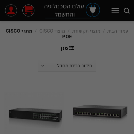
Ski
t
conten
עמוד הבית
/
מוצרי תקשורת
/
מוצרי CISCO
/
מתגי CISCO
POE
סנן