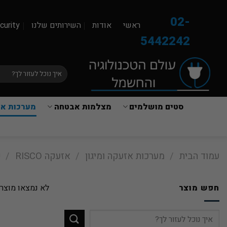
Ski
t
02-
ראשי
אודות
השירותים שלנו
curity
conten
5442242
חיפוש
עבור:
סטים מושלמים
מצלמות אבטחה
מערכות אז
עמוד הבית
/
מערכות אזעקה ומיגון
/
אזעקה RISCO
/
ק
חפש מוצר
לא נמצאו מוצרי
חיפוש
עבור: