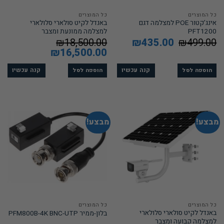
כל המוצרים
כל המוצרים
אינג’קטור POE למצלמה דגם
באנדל לקיט סולארי סלולארי
PFT1200
למצלמה ממונעת ומצבר
499.00
₪
המחיר
435.00
₪
המחיר
18,500.00
₪
המקורי
הנוכחי
המחיר
16,500.00
₪
המחיר
היה:
הוא:
המקורי
הנוכחי
₪435.00.
₪499.00.
היה:
הוא:
₪16,500.00.
₪18,500.00.
קנה עכשיו
קנה עכשיו
הוספה לסל
הוספה לסל
מבצע!
מבצע!
כל המוצרים
כל המוצרים
באנדל לקיט סולארי סלולארי
בלון-ממיר PFM800B-4K BNC-UTP
למצלמה קבועה ומצבר