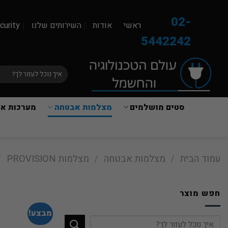
Ski
t
02-
ראשי
אודות
השירותים שלנו
curity
conten
5442242
חיפוש
עבור:
סטים מושלמים
מצלמות אבטחה
מערכות אז
עמוד הבית
/
מצלמות אבטחה
/
מצלמות PROVISION
/
חפש מוצר
מבצע!
חיפוש