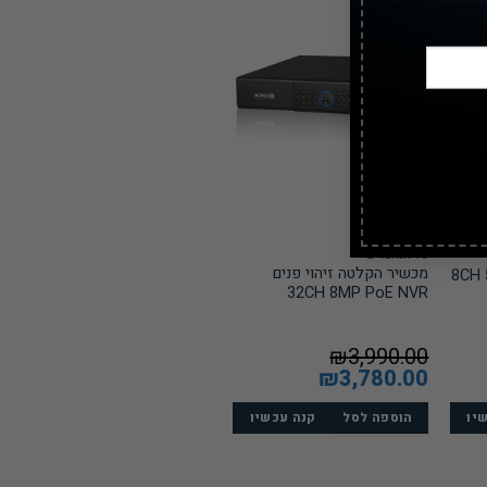
מבצע!
כל המוצרים
מכשיר הקלטה זיהוי פנים
32CH 8MP PoE NVR
₪
3,990.00
המחיר
3,780.00
₪
המחיר
המקורי
הנוכחי
היה:
הוא:
יו
₪1,
₪3,990.00.
קנה עכשיו
₪3,780.00.
הוספה לסל