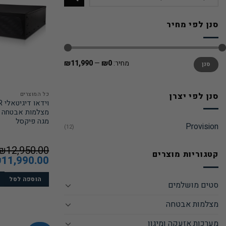
עבור:
סנן לפי מחיר
מחיר
מחיר
מחיר:
₪0
—
₪11,990
סנן
מינימלי
מקסימלי
סנן לפי יצרן
כל המוצרים
מגה פיקסל
Provision
(12)
₪
12,950.00
קטגוריות מוצרים
המחיר
11,990.00
₪
המקורי
היה:
₪12,950.00.
הוספה לסל
סטים מושלמים
מצלמות אבטחה
מערכות אזעקה ומיגון