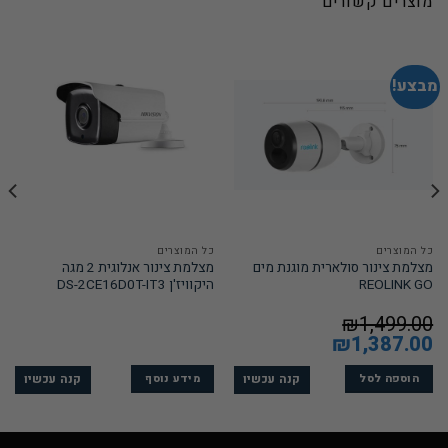
מוצרים קשורים
מבצע!
כל המוצרים
כל המוצרים
מצלמת צינור סולארית מוגנת מים
מצלמת צינור אנלוגית 2 מגה
REOLINK GO
היקוויז'ן DS-2CE16D0T-IT3
₪
1,499.00
המחיר
1,387.00
₪
המחיר
המקורי
הנוכחי
היה:
הוא:
₪1,387.00.
₪1,499.00.
קנה עכשיו
קנה עכשיו
הוספה לסל
מידע נוסף