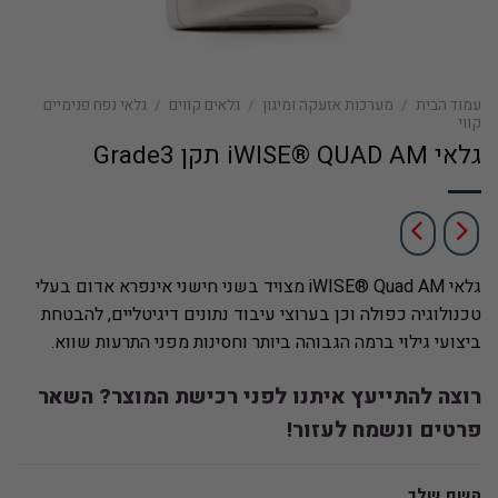
עמוד הבית
/
מערכות אזעקה ומיגון
/
גלאים קווים
/
גלאי נפח פנימיים
קווי
גלאי iWISE® QUAD AM תקן Grade3
גלאי iWISE® Quad AM מצויד בשני חישני אינפרא אדום בעלי
טכנולוגיה כפולה
וכן בערוצי עיבוד נתונים דיגיטליים, להבטחת
ביצועי גילוי ברמה הגבוהה ביותר וחסינות מפני התרעות שווא.
רוצה להתייעץ איתנו לפני רכישת המוצר? השאר
פרטים ונשמח לעזור!
השם שלך