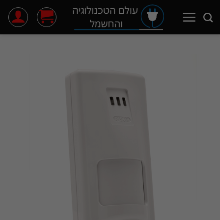
Ski
t
conten