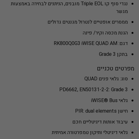
נגדי סוף קו Triple EOL מובנים, הניתנים לבחירה באמצעות
מגשר
ממסרים אופטיים לנטרול מגנטים גדולים
הגנת מכסה וקיר/ פינה
דגם: RK800Q0G3 iWISE QUAD AM
בתקן Grade 3
מפרטים טכניים
סוג: גלאי פנים QUAD
PD6662, EN50131-2-2: Grade 3
גלאי iWISE® Bus
חישן PIR: dual elements
עיבוד אותות דיגיטליים חכם
גלאי דיגיטלי ותיקון טמפרטורה אמיתית