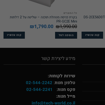
כל המוצרים
למת כיפה אנלוגית עדשה קבועה DS-2CE56D0T-
בקרת כניסה מנוהלת תוכנה – שליטה על 2 דלתות
PR-GC2E Mini
1,990.00
₪
המחיר
1,790.00
₪
המחיר
המקורי
הנוכחי
היה:
הוא:
₪
קנה עכשיו
₪1,990.00.
₪1,790.00.
קנה עכשיו
הוספה לסל
מידע ליצירת קשר
שירות לקוחות:
טלפון חנות
:
02-544-2242
פקס חנות
:
02-544-2241
מייל חנות:
info@tech-world.co.il