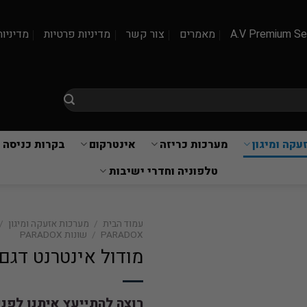
A.V Premium Se
מאמרים
צור קשר
מדיניות פרטיות
מדיניות
עקה ומיגון
מערכות כריזה
אינטרקום
בקרות כניסה 
טלפוניה וחדרי ישיבות
עמוד הבית
/
מערכות אזעקה ומיגון
/
PARADOX
/
שונות PARADOX
מודול אינטרנט דגם IP150
רוצה להתייעץ איתנו לפנ