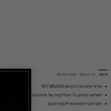
תיאור
מידע נוסף
חוות דעת (0)
מודול אינטרנט לבקרות SP/ MG/EVO
לשליטה מרחוק ע”י אפליקציה של אייפון/אנדרואיד או מחשב מר
ניתן לחבר למפענחת IP (פרדוקס)