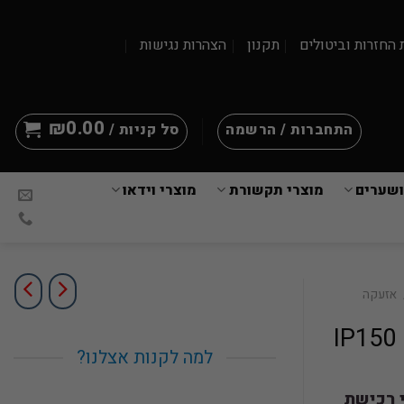
 החזרות וביטולים
תקנון
הצהרות נגישות
₪
0.00
התחברות / הרשמה
סל קניות /
ושערים
מוצרי תקשורת
מוצרי וידאו
אזעקה
למה לקנות אצלנו?
י רכישת