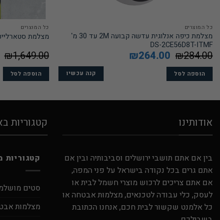
כל המוצרים
כל המוצרים
מצלמת כיפה אנלוגית עדשה קבועה 2M עד 30 מ'
מצלמת סטארלייט אלחוטית S
DS-2CE56D8T-ITMF
284.00
₪
המחיר
264.00
₪
המחיר
1,649.00
₪
המקורי
הנוכחי
היה:
הוא:
₪284.00.
₪264.00.
קנה עכשיו
הוספה לסל
הוספה לסל
אודותינו
קטגוריות ב
בין אם אתם תושבי ירושלים וסביבותיה ובין אם
קטגוריות מ
אתם גרים בכל נקודה בישראל על פני המפה,
אם אתם צריכים לרכוש מוצרי חשמל לבית או
סטים מושלמ
לעסק, כלי עבודה לטכנאים, מצלמות אבטחה או
מצלמות אבט
כל אלמנט שקשור לבית חכם, אנחנו הכתובת
בשבילכם.