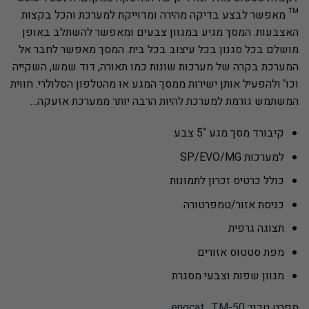
™ מאפשר לבצע בדיקה מהירה ומדוייקת למערכת והכל בקצות
האצבעות. המסך מגיע במגוון צבעים ומאפשר להשתלב באופן
מושלם בכל סגנון בכל עיצוב בכל בית. המסך מאפשר לחבר אל
המערכת בקרה של מערכות שונות כמו תאורה, דוד שמש, השקייה
וכו’ ולהפעיל אותן ישירות ממסך המגע או מהטלפון הסלולרי. חווית
המשתמש גורמת למערכת להיות הרבה יותר ממערכת אזעקה…
קיבורד מסך מגע “5 צבע
למערכות SP/EVO/MG
כולל כרטיס זכרון לתמונות
כניסת אזור/טמפרטורה
תצוגה גרפית
מפת סטטוס אזורים
מגוון שפות וצבעי מסגרת
מפרט טכני:
engcat_TM-50