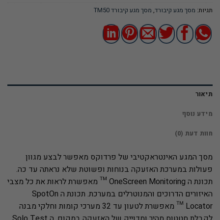
תגיות:
מסך מגע קיבורד
,
מסך מגע קיבורד TM50
תיאור
מידע נוסף
חוות דעת (0)
מסך המגע האינטראקטיבי של פרדוקס מאפשר לבצע מגוון
פעולות במערכת האזעקה בנוחות ופשוטת שלא נראתה עד כה.
תכונת ה OneScreen Monitoring ™ מאפשרת לראות את כל מצבי
האיזורים הדרוכים והמנוטרלים במערכת. תכונת ה SpotOn
Locator ™ מאפשרת לטעון עד 32 מערכי קומות וחלקי מבנה
לקבלת סטטוס מהיר ומדוייק של האזעקה במקום. ה Solo Test