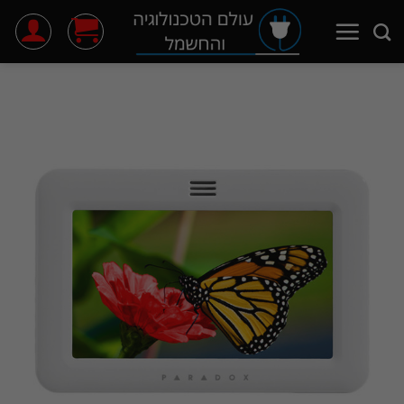
Ski
t
conten