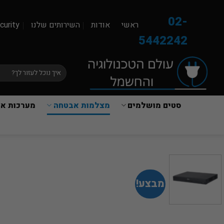
Ski
t
02-
ראשי
אודות
השירותים שלנו
curity
conten
5442242
חיפוש
עבור:
סטים מושלמים
מצלמות אבטחה
מערכות אז
מבצע!