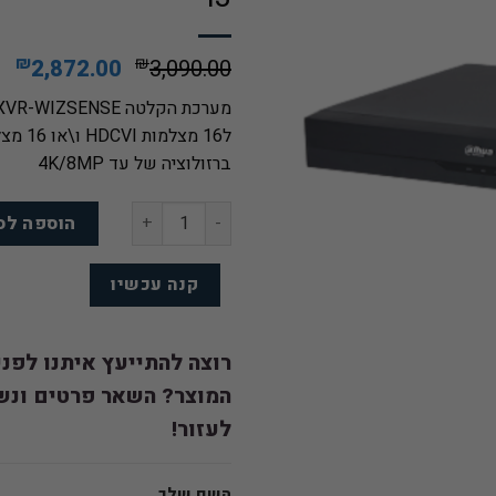
המחיר
המ
₪
₪
2,872.00
3,090.00
המקורי
הנ
מערכת הקלטה XVR-WIZSENSE
היה:
הו
ל16 מצלמות HDCVI ו\או 16 מצלמות IP
0.
₪3,090.00.
ברזולוציה של עד 4K/8MP
כמות של מערכת הקלטה ל16 ערוצים XVR5216A-4KL-I3
הוספה לס
קנה עכשיו
רוצה להתייעץ איתנו לפנ
המוצר? השאר פרטים ונש
לעזור!
השם שלך