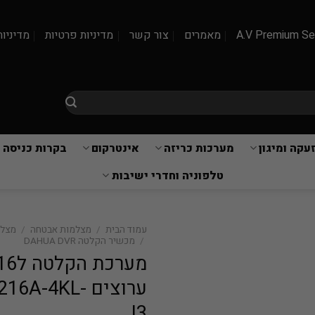
A.V Premium Se
מאמרים
צור קשר
מדיניות פרטיות
מדיניות
עקה ומיגון
מערכות כריזה
אינטרקום
בקרות כניסה 
טלפוניה וחדרי ישיבות
עמוד הבית
/
מצלמות אבטחה
/
מצלמות
/
מכשיר הקלטה DAHUA DVR
מערכת הקלטה 
ערוצים 6A-4KL
I3