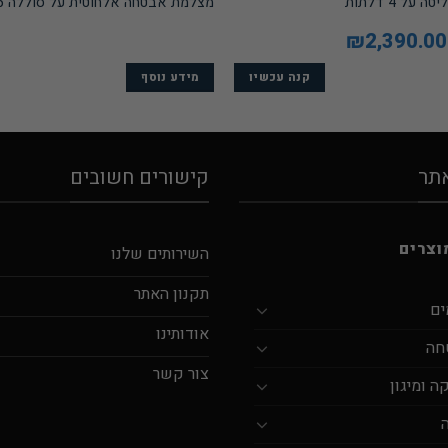
ל 4 דלתות
מצלמת אבטחה אלחוטית על סוללה Bcam06
המחיר
2,390.00
₪
המחיר
המקורי
הנוכחי
היה:
הוא:
₪2,790.00.
₪2,390.00.
קנה עכשיו
מידע נוסף
אתר
קישורים חשובים
וצרים
השירותים שלנו
תקנון האתר
ים
אודותינו
חה
צור קשר
 ומיגון