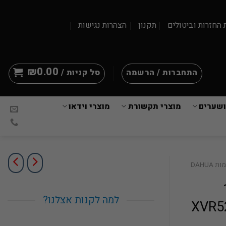
 החזרות וביטולים
תקנון
הצהרות נגישות
₪
0.00
התחברות / הרשמה
סל קניות /
ושערים
מוצרי תקשורת
מוצרי וידאו
 DAHUA
ל16
למה לקנות אצלנו?
XVR521-