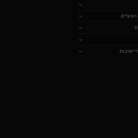
 ושערים
ת
י ישיבות