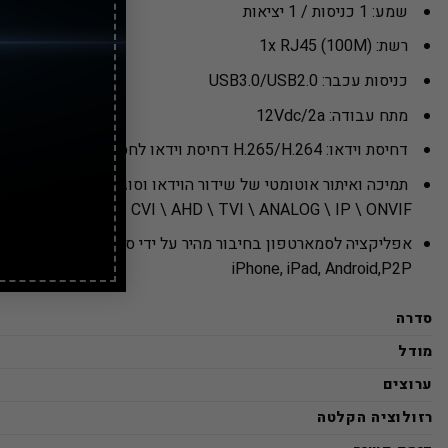
שמע: 1 כניסות / 1 יציאות
רשת: 1x RJ45 (100M)
כניסות עכבר: USB3.0/USB2.0
מתח עבודה: 12Vdc/2a
דחיסת וידאו: H.265/H.264 דחיסת וידאו לחסכון בנפח ההקלטה והשידור ברשת
תמיכה ואיתור אוטומטי של שידור הוידאו וסוג המצלמות:
CVI \ AHD \ TVI \ ANALOG \ IP \ ONVIF
אפליקציה לסמארטפון בחיבור מהיר על ידי סריקת ברקוד
iPhone, iPad, Android,P2P
סדרה
מודל
ערוצים
רזולוציה הקלטה