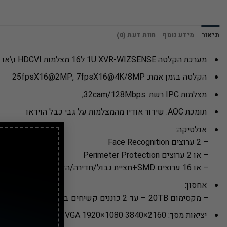
תיאור
מידע נוסף
חוות דעת (0)
מערכת הקלטה 1U XVR-WIZSENSE ל16 מצלמות HDCVI ו\או 16 מצלמות IP ברזולוציה של עד 8MP
הקלטה בזמן אמת: 25fpsX16@2MP, 7fpsX16@4K/8MP
מצלמות IPC רשת: 32cam/128Mbps,
תומכת AOC: שידור אודיו מהמצלמות על גבי כבל הוידאו
אנלטיקה:
– 2 ערוצים Face Recognition
– או 2 ערוצים Perimeter Protection
– או 16 ערוצים SMD+חציית גבול/חדירה/הזזת חפץ/השארת חפץ
אחסון:
– מקסימום 20TB – עד 2 כוננים קשיחים בנפח של עד 10TB כל אחד (לא כלול)
יציאות מסך: 2160×3840 HDMI\VGA 1920×1080