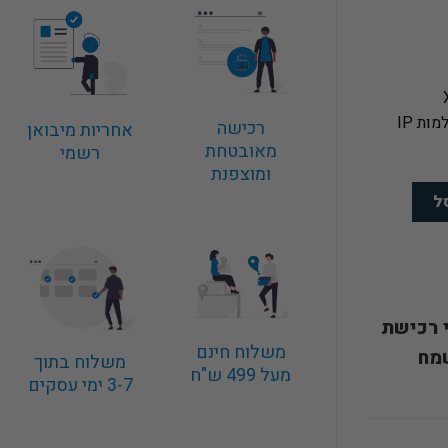
חיר
וכחי
א:
רכישה
₪2,872.0
אחריות מיבואן
מאובטחת
רשמי
ומוצפנת
ל
י רכישת
משלוח חינם
מח
משלוח בתוך
מעל 499 ש"ח
3-7 ימי עסקים