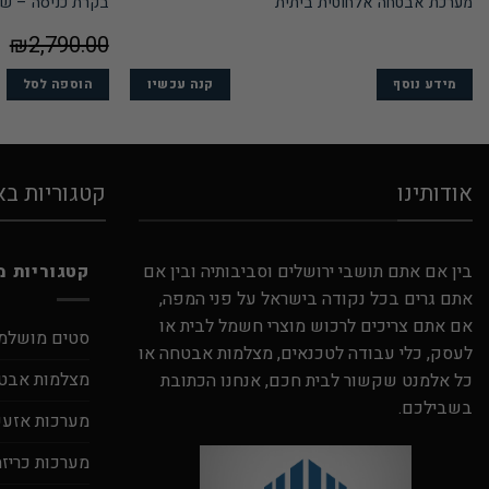
מערכת אבטחה אלחוטית ביתית
בקרת כניסה – שליטה ע
₪
2,790.00
קנה עכשיו
מידע נוסף
הוספה לסל
אודותינו
קטגוריות ב
בין אם אתם תושבי ירושלים וסביבותיה ובין אם
קטגוריות מ
אתם גרים בכל נקודה בישראל על פני המפה,
אם אתם צריכים לרכוש מוצרי חשמל לבית או
סטים מושלמ
לעסק, כלי עבודה לטכנאים, מצלמות אבטחה או
מצלמות אבט
כל אלמנט שקשור לבית חכם, אנחנו הכתובת
בשבילכם.
מערכות אזעקה
מערכות כריזה