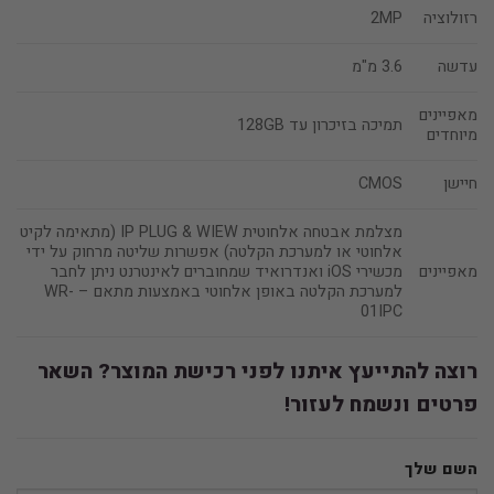
רזולוציה
2MP
עדשה
3.6 מ"מ
מאפיינים
תמיכה בזיכרון עד 128GB
מיוחדים
חיישן
CMOS
מצלמת אבטחה אלחוטית IP PLUG & WIEW (מתאימה לקיט
אלחוטי או למערכת הקלטה) אפשרות שליטה מרחוק על ידי
מאפיינים
מכשירי iOS ואנדרואיד שמחוברים לאינטרנט ניתן לחבר
למערכת הקלטה באופן אלחוטי באמצעות מתאם – WR-
01IPC
רוצה להתייעץ איתנו לפני רכישת המוצר? השאר
פרטים ונשמח לעזור!
השם שלך