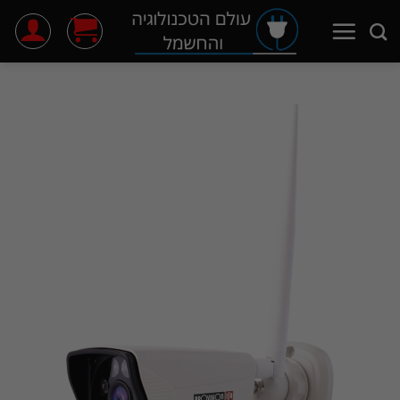
Ski
t
conten