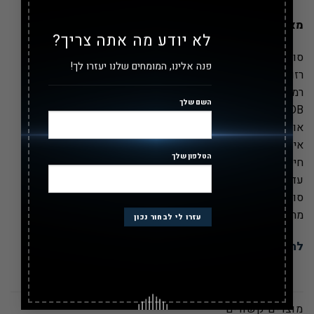
מאפיינים
:
לא יודע מה אתה צריך?
סוג מצלמה: צינור
פנה אלינו, המומחים שלנו יעזרו לך!
רזולוציה: 4MP
רמת הגנה: IP67
השם שלך
WDR: 105DB
אודיו : כן
אינפרא אדום: עד 150 מ'
הטלפון שלך
חיישן: 1/2.5"
עדשה (מ"מ): 4.7 ~ 94
סוג עדשה: משתנה חשמלית
מתח עבודה: DC 12V / PoE
להורדת מפרט טכני מלא באנגלית
מוצרים קשורים