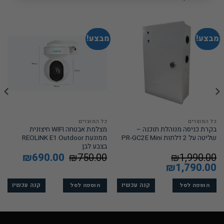
מבצע!
מבצע!
כל המוצרים
כל המוצרים
בקרת כניסה מנוהלת תוכנה –
מצלמת אבטחה WIFI חיצונית
שליטה על 2 דלתות PR-GC2E Mini
ממונעת REOLINK E1 Outdoor
בצבע לבן
1,990.00
₪
750.00
₪
המחיר
690.00
₪
המחיר
המקורי
הנוכחי
המחיר
1,790.00
₪
המחיר
היה:
הוא:
המקורי
הנוכחי
690.00.
₪750.00.
היה:
הוא:
₪1,790.00.
₪1,990.00.
קנה עכשיו
קנה עכשיו
הוספה לסל
הוספה לסל