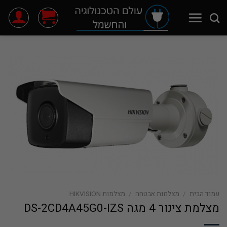
Ski
t
conten
עמוד הבית
/
מצלמות אבטחה
/
מצלמות HIKVISION
מצלמת צינור 4 מגה DS-2CD4A45G0-IZS