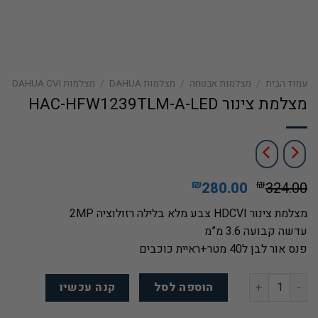
עמוד הבית
/
מצלמות אבטחה
/
מצלמות DAHUA
/
מצלמות DAHUA CVI
מצלמת צינור HAC-HFW1239TLM-A-LED
המחיר
המחיר
₪
₪
280.00
324.00
המקורי
הנוכחי
מצלמת צינור HDCVI צבע מלא בלילה רזולוציה 2MP
היה:
הוא:
עדשה קבועה 3.6 מ”מ
₪280.00.
₪324.00.
פנס אור לבן ל40 מטר+ראיית כוכבים
כמות של מצלמת צינור HAC-HFW1239TLM-A-LED
הוספה לסל
קנה עכשיו