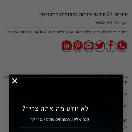
אחריות: 24 חודשי אחריות בכפוף לאחריות יצרן
מק"ט:
99662-123-90
קטגוריות:
כל המוצרים
,
מצלמות DAHUA
,
מצלמות DAHUA CVI
,
מצלמות אבטחה
×
תיאור
מידע נוסף
חוות דעת (0)
לא יודע מה אתה צריך?
פנה אלינו, המומחים שלנו יעזרו לך!
• מצלמת צינור HDCVI צבע מלא בלילה רזולוציה 2MP
• עדשה קבועה 3.6 מ”מ ,פנס אור לבן ל40 מטר+ראיית כוכבים