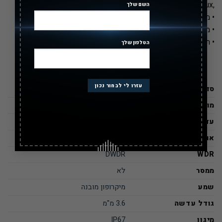
,0.005Lux
השם שלך
• מתח עבודה: 12Vdc/1.5a
• מארז מתכת+פלסטיק
• תומכת בשידורי הוידאו: CVI/TVI/AHD/CVBS
הטלפון שלך
סדרה
Lite
מודל
HAC-HFW1239TLM-A-LED
עדשה
קבועה
אור כוכבים
כן
DWDR
WDR
ממסר
לא
שמע
מיקרופון מובנה
גודל עדשה
3.6 מ"מ
מיגון
IP67