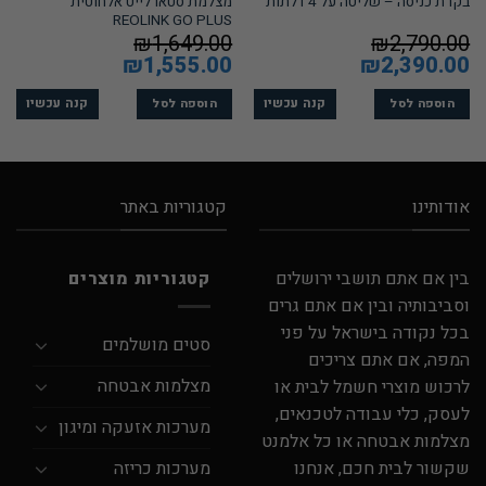
מצלמת סטארלייט אלחוטית
בקרת כניסה – שליטה על 4 דלתות
REOLINK GO PLUS
₪
1,649.00
₪
2,790.00
המחיר
2,390.00
₪
המחיר
המחיר
1,555.00
₪
המחיר
המקורי
הנוכחי
המקורי
הנוכחי
היה:
הוא:
היה:
הוא:
₪1,555.00.
₪1,649.00.
₪2,390.00.
₪2,790.00.
קנה עכשיו
קנה עכשיו
הוספה לסל
הוספה לסל
אודותינו
קטגוריות באתר
בין אם אתם תושבי ירושלים
קטגוריות מוצרים
וסביבותיה ובין אם אתם גרים
בכל נקודה בישראל על פני
סטים מושלמים
המפה, אם אתם צריכים
מצלמות אבטחה
לרכוש מוצרי חשמל לבית או
לעסק, כלי עבודה לטכנאים,
מערכות אזעקה ומיגון
מצלמות אבטחה או כל אלמנט
מערכות כריזה
שקשור לבית חכם, אנחנו