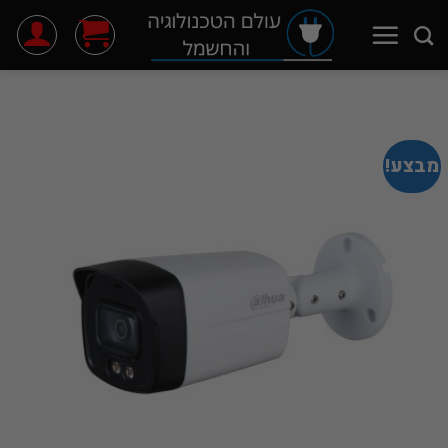
Ski
t
conten
מבצע!