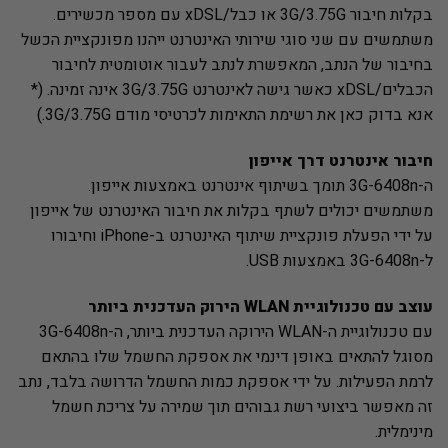
בקלות חיבור 3G/3.75G או כבל/xDSL עם מספר מכשירים.
משתמשים עם שני סוגי שירותי האינטרנט ייהנו מפונקציית הכשל
בחיבור של הנתב, המאפשרת לנתב לעבור אוטומטית לחיבור
הכבלים/xDSL כאשר גישה לאינטרנט 3G/3.75G אינה זמינה. (*
אנא בדוק כאן את רשימת התאימות לכרטיסי מודם 3G/3.75G.)
חיבור אינטרנט דרך אייפון
ה-3G-6408n תומך בשיתוף אינטרנט באמצעות אייפון.
משתמשים יכולים לשתף בקלות את חיבור האינטרנט של אייפון
על ידי הפעלת פונקציית שיתוף האינטרנט ב-iPhone וחיבורו
ל-3G-6408n באמצעות USB.
עוצב עם טכנולוגיית WLAN הירוק העדכנית ביותר
עם טכנולוגיית ה-WLAN הירוקה העדכנית ביותר, ה-3G-6408n
מסוגל להתאים באופן דינמי את אספקת החשמל שלו בהתאם
לרמת הפעילות. על ידי אספקת כמות החשמל הדרושה בלבד, נתב
זה מאפשר ביצועי רשת גבוהים תוך שמירה על צריכת חשמל
מינימלית.