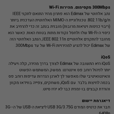
300Mbps מקסימום. מהירות Wi-Fi
נתב אלחוטי של Edimax הוא פתרון מהיר התואם לתקני IEEE
802.11b/g/n. טכנולוגיית ה-MIMO האלחוטית העדכנית ביותר
(ריבוי כניסות ויציאות מרובות) מובנית בנתב זה כדי להרחיב את
כיסוי ה-Wi-Fi שלו ולחסל נקודות מתות בטווח האות. כאשר הוא
מחובר להתקנים אלחוטיים IEEE 802.11n, הנתב האלחוטי הזה
של Edimax יכול להגיע למהירויות Wi-Fi של עד 300Mbps.
iQoS
iQoS היא התשובה של Edimax לצורך בדרך מהירה, קלה ויעילה
יותר לניהול רוחב פס אינטרנט. ממשק המשתמש הפשוט
והאינטואיטיבי שלו מאפשר לך לארגן הגדרות עדיפות רוחב פס
בכמה לחיצות בלבד. עם iQoS, משחקים, צפייה בווידאו מקוון
והורדת קבצים בו-זמנית כבר לא יהיו סיוט.
דיאגרמת יישום
חבר את כרטיס המודם USB 3G/3.75G ליציאת ה-USB של ה-3G-
6408n