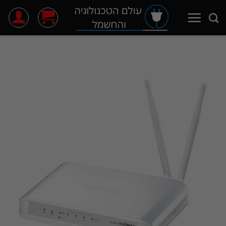
Ski
t
conten