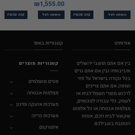
המקורי
הנוכחי
המחיר
1,555.00
₪
המחיר
היה:
הוא:
המקורי
הנוכחי
₪830.00.
₪970.00.
היה:
הוא:
₪1,555.00.
₪1,649.00.
קנה עכשיו
קנה עכשיו
הוספה לסל
הוספה לסל
אודותינו
קטגוריות באתר
בין אם אתם תושבי ירושלים
קטגוריות מוצרים
וסביבותיה ובין אם אתם גרים
בכל נקודה בישראל על פני
סטים מושלמים
המפה, אם אתם צריכים
מצלמות אבטחה
לרכוש מוצרי חשמל לבית או
לעסק, כלי עבודה לטכנאים,
מערכות אזעקה ומיגון
מצלמות אבטחה או כל אלמנט
מערכות כריזה
שקשור לבית חכם, אנחנו
הכתובת בשבילכם.
אינטרקום