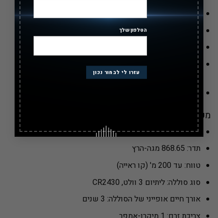
4 ערוצים הניתנים לתכנות
גודל כיס לנשיאה על מחזיק מפתחות או על שרשרת
הטלפון שלך
נורית LED לחיווי מתח סוללה נמוך ושידור
תאימות למערכות ריסקו הבאות: Agility™, WisDom,
ProSYS™, LightSYS™, Nova
דגם RP128T4Z
מפרטים טכניים
רשימה
תדר: 868.65 מגה-הרץ
טווח: עד 200 מ' (קו ראייה)
סוג סוללה: ליתיום 3 וולט, CR2430
אורך חיים אופייני של הסוללה: 3 שנים
צריכת זרם: 1 מיקרו-אמפר