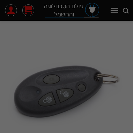
Ski
t
conten