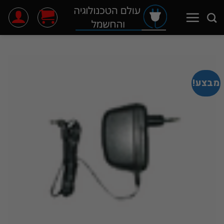
Ski
t
conten
מבצע!