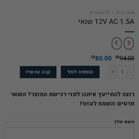
עמוד הבית
/
כל המוצרים
12V AC 1.5A שנאי
המחיר
המחיר
₪
₪
80.00
94.00
המקורי
הנוכחי
כמות של 12V AC 1.5A שנאי
היה:
הוא:
הוספה לסל
קנה עכשיו
₪80.00.
₪94.00.
רוצה להתייעץ איתנו לפני רכישת המוצר? השאר
פרטים ונשמח לעזור!
השם שלך