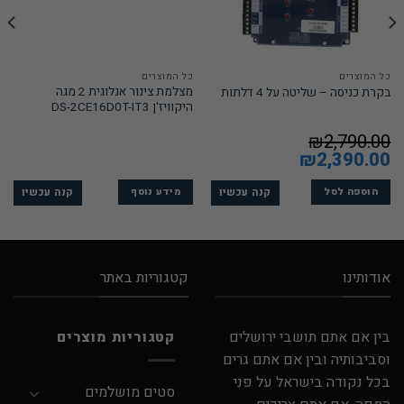
כל המוצרים
כל המוצרים
מצלמת צינור אנלוגית 2 מגה
בקרת כניסה – שליטה על 4 דלתות
היקוויז'ן DS-2CE16D0T-IT3
₪
2,790.00
המחיר
2,390.00
₪
המחיר
המקורי
הנוכחי
היה:
הוא:
₪2,390.00.
₪2,790.00.
קנה עכשיו
קנה עכשיו
הוספה לסל
מידע נוסף
אודותינו
קטגוריות באתר
בין אם אתם תושבי ירושלים
קטגוריות מוצרים
וסביבותיה ובין אם אתם גרים
בכל נקודה בישראל על פני
סטים מושלמים