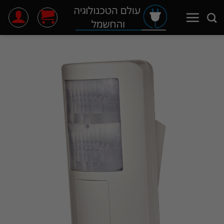
Ski
t
conten