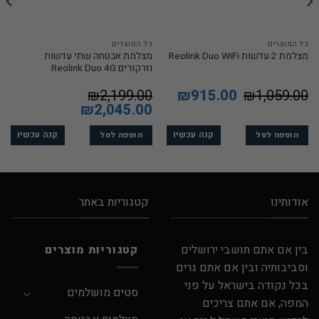
כל המוצרים
כל המוצרים
מצלמת אבטחה שתי עדשות
מצלמת 2 עדשות Reolink Duo WiFi
וזרקורים Reolink Duo 4G
1,059.00
₪
המחיר
915.00
₪
המחיר
2,199.00
₪
המקורי
הנוכחי
המחיר
2,045.00
₪
המחיר
היה:
הוא:
המקורי
הנוכחי
₪915.00.
₪1,059.00.
היה:
הוא:
₪2,045.00.
₪2,199.00.
קנה עכשיו
קנה עכשיו
הוספה לסל
הוספה לסל
אודותינו
קטגוריות באתר
בין אם אתם תושבי ירושלים
קטגוריות מוצרים
וסביבותיה ובין אם אתם גרים
בכל נקודה בישראל על פני
סטים מושלמים
המפה, אם אתם צריכים