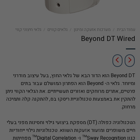
עמוד הבית
/
מערכות אזעקה ומיגון
/
גלאים קווים
/
גלאי חיצוני קווי
Beyond DT Wired
Beyond DT הוא הדור הבא של גלאי החוץ, בעל עיצוב מודרני
ומיוחד. גלאי ה- Beyond הוא הפתרון המושלם עבור בתים
פרטיים, אתרים מרוחקים ואזורים תעשייתיים. את הגלאי הקווי ניתן
להתקין את באמצעות טכנולוגיית ריסקו בס, להתקנה קלה ותמיכה
מרחוק.
הטכנולוגיה כפולה (DT) מספקת ביצועי גילוי וחסינות מפני בעלי
חיים משופרים ומזעור אזעקות השווא. טכנולוגיות גילוי ייחודיות
כגון Sway Recognition™ ו- Digital Correlation™ מפחיתות