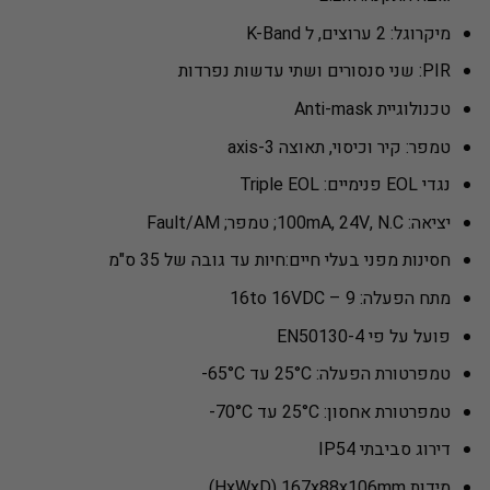
מיקרוגל: 2 ערוצים, ל K-Band
PIR: שני סנסורים ושתי עדשות נפרדות
טכנולוגיית Anti-mask
טמפר: קיר וכיסוי, תאוצה 3-axis
נגדי EOL פנימיים: Triple EOL
יציאה: 100mA, 24V, N.C; טמפר; Fault/AM
חסינות מפני בעלי חיים:חיות עד גובה של 35 ס"מ
מתח הפעלה: 9 – 16to 16VDC
פועל על פי EN50130-4
טמפרטורת הפעלה: 25°C עד 65°C-
טמפרטורת אחסון: 25°C עד 70°C-
דירוג סביבתי IP54
מידות HxWxD) 167x88x106mm)