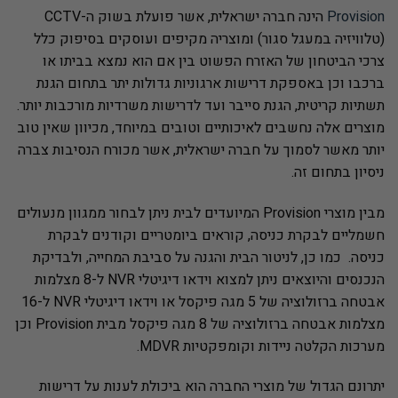
Provision
הינה חברה ישראלית, אשר פועלת בשוק ה-CCTV
(טלוויזיה במעגל סגור) ומוצריה מקיפים ועוסקים בסיפוק כלל
צרכי הביטחון של האזרח הפשוט בין אם הוא נמצא בביתו או
ברכבו וכן באספקת דרישות ארגוניות גדולות יתר בתחום הגנת
תשתיות קריטית, הגנת סייבר ועד לדרישות משרדיות מורכבות יותר.
מוצרים אלה נחשבים לאיכותיים וטובים במיוחד, מכיוון שאין טוב
יותר מאשר לסמוך על חברה ישראלית, אשר מכורח הנסיבות צברה
ניסיון בתחום זה.
מבין מוצרי Provision המיועדים לבית ניתן לבחור ממגוון מנעולים
חשמליים לבקרת כניסה, קוראים ביומטריים וקודנים לבקרת
כניסה. כמו כן, לניטור הבית והגנה על סביבת המחייה, ולבדיקת
הנכנסים והיוצאים ניתן למצוא וידאו דיגיטלי NVR ל-8 מצלמות
אבטחה ברזולוציה של 5 מגה פיקסל או וידאו דיגיטלי NVR ל-16
מצלמות אבטחה ברזולוציה של 8 מגה פיקסל מבית Provision וכן
מערכות הקלטה ניידות וקומפקטיות MDVR.
יתרונם הגדול של מוצרי החברה הוא ביכולת לענות על דרישות