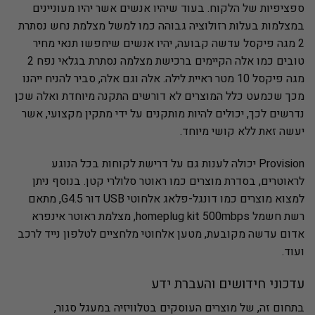
ספציפיות של הלקוח. בעוד שיהיו אנשים אשר יהיו מעוניינים
במצלמות בעלות רזולוציה גבוהה כמו למשל מצלמת נחש נסתרת
2 מגה פיקסל עדשה קבועה, יהיו אנשים שיחפשו תנאי מחיר
טובים כמו אלה הקיימים ברכישת מצלמה נסתרת בגלאי נפח 2
מגה פיקסל 10 מטר ראיית לילה. אלה וגם אלה, סביר להניח ייהנו
מכך שכמעט כלל המוצרים לא דורשים התקנה מיוחדת ואלה שכן
נדרשים לכך, יכולים להיות מותקנים על ידי מתקין מקצועי, אשר
יעשה זאת ללא קושי מיוחד.
Provision יכולה לענות גם על דרישת לקוחות בכל הנוגע
לראוטרים, בסדרת מוצרים כמו ראוטר סלולרי קטן. בנוסף ניתן
למצוא מוצרים כמו דונגל-פלאג אלחוטי USB דור G4.5, מתאם
רשת חשמל homeplug kit 500mbps, מצלמת ראוטר אינפרא
אדום עדשה מקובעת, מטען אלחוטי מלחציים לטלפון נייד לרכב
ועוד.
עדכוני חידושים והעברת ידע
בתחום זה, של מוצרים העוסקים בטלוויזיה במעגל סגור,