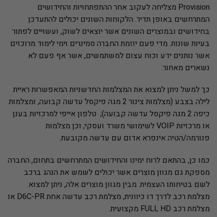
Provision מצליחה לעקוב אחר ההתפתחויות והחידושים
המתרחשים באופן תדיר. הלקוחות השונים יכולים להתעדכן
בחידושים ובמוצרים השונים אשר יוצאים לשוק, ועשויים לפתור
בעיות שונות. מדי פעם יוזמת החברה סמינרים וימי לימוד מרוכזים
אשר נותנים ידע וכוח עצום למשתמשים, אשר אף פעם לא
נשארים מאחור.
כך למשל ניתן למצוא את המצלמות החדשניות המאפשרות ראיית
לילה בצבע (מצלמות צינור 2 מגה פיקסל עדשה קבועה, ומצלמות
כיפה 2 מגה פיקסל עדשה קבועה); טלפון אייפי למרכזיות בענן
או מרכזיות VOIP לשימושי משרד ועסקי; וכן מצלמות
פנורמה/הטיה אינפרא אדום עם עדשה מקובעת.
כמו כן, בהתאם לרוח ימינו והחידושים המתרחשים בתחום, החברה
מספקת גם מגוון מוצרים אשר יכולים לשמש את הנהג ברכב
לשם בטיחותו העצמית. מבין מגוון מוצרים אלה, ניתן למצוא
מצלמת רכב לדרך דו כיוונית, מצלמת רכב עדשה אחת D6C-PR או
מצלמת רכב FULL HD מקצועית.