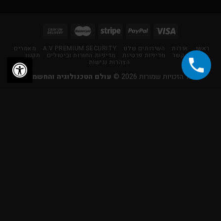
ראשי
אודות
השירותים שלנו
A.V PREMIUM SECURITY
מאמרים
צור קשר
מדיניות פרטיות
מדיניות החזרות וביטולים
תקנון
הצהרות נגישות
כל הזכויות שמורות 2026 ©
עולם הטכנולוגיה והחשמל
×
לא יודע מה אתה צריך?
פנה אלינו, המומחים שלנו יעזרו לך!