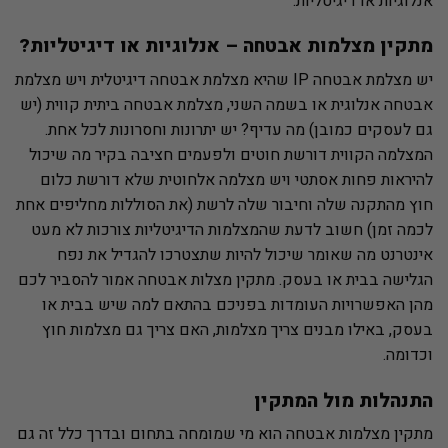
אנלוגיות או דיגיטליות.
מתקין מצלמות אבטחה –
אנלוגיות או דיגיטליות?
יש מצלמת אבטחה IP שהיא מצלמת אבטחה דיגיטלית ויש מצלמת
אבטחה אנלוגית או בשמה השני, מצלמת אבטחה ביתית קווית (יש
גם לעסקים כמובן) מה עדיף? יש יתרונות וחסרונות לכל אחת.
המצלמה הקווית דורשת חוטים ולפעמים חציבה בקיר מה שיכול
להיראות פחות אסתטי ויש מצלמה אלחוטית שלא דורשת כלום
חוץ מהתקנה שלה וחיבור שלה לרשת (את הסוללות מחליפים אחת
לכמה זמן) חשוב לדעת שהמצלמות הדיגיטליות צורכות לא מעט
אינטרנט מה שאומר שיכול להיות שתצטרכו להגדיל את נפח
הגלישה בבית או בעסק. מתקין מצלות אבטחה אמור להסביר לכם
מהן האפשרויות העומדות בפניכם בהתאם למה שיש בבית או
בעסק, באילו מבנים צריך מצלמות, האם צריך גם מצלמות חוץ
וכדומה.
התנהלות מול המתקין
מתקין מצלמות אבטחה הוא מי שמומחה בתחום ובדרך כלל זה גם